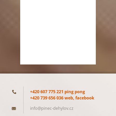
+420 607 775 221 ping pong
+420 739 656 036 web, facebook
info@pin
ec-dehyl
ov.cz