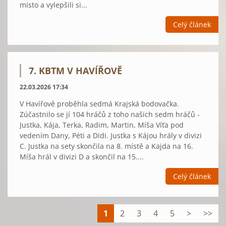
místo a vylepšili si...
Celý článek
7. KBTM V HAVÍŘOVĚ
22.03.2026 17:34
V Havířově proběhla sedmá Krajská bodovačka.
Zúčastnilo se jí 104 hráčů z toho našich sedm hráčů -
Justka, Kája, Terka, Radim, Martin, Míša Víťa pod
vedením Dany, Péti a Didi. Justka s Kájou hrály v divizi
C. Justka na sety skončila na 8. místě a Kajda na 16.
Míša hrál v divizi D a skončil na 15....
Celý článek
1
2
3
4
5
>
>>