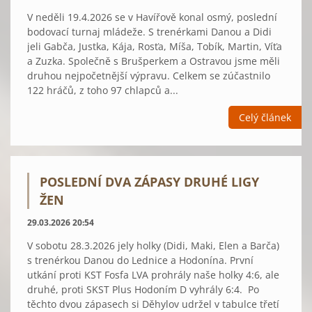
V neděli 19.4.2026 se v Havířově konal osmý, poslední
bodovací turnaj mládeže. S trenérkami Danou a Didi
jeli Gabča, Justka, Kája, Rosťa, Míša, Tobík, Martin, Víťa
a Zuzka. Společně s Brušperkem a Ostravou jsme měli
druhou nejpočetnější výpravu. Celkem se zúčastnilo
122 hráčů, z toho 97 chlapců a...
Celý článek
POSLEDNÍ DVA ZÁPASY DRUHÉ LIGY
ŽEN
29.03.2026 20:54
V sobotu 28.3.2026 jely holky (Didi, Maki, Elen a Barča)
s trenérkou Danou do Lednice a Hodonína. První
utkání proti KST Fosfa LVA prohrály naše holky 4:6, ale
druhé, proti SKST Plus Hodoním D vyhrály 6:4. Po
těchto dvou zápasech si Děhylov udržel v tabulce třetí