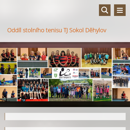
Oddíl stolního tenisu TJ Sokol Děhylov