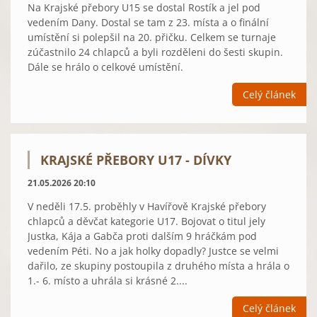
Na Krajské přebory U15 se dostal Rostík a jel pod
vedením Dany. Dostal se tam z 23. místa a o finální
umístění si polepšil na 20. přičku. Celkem se turnaje
zúčastnilo 24 chlapců a byli rozděleni do šesti skupin.
Dále se hrálo o celkové umístění.
Celý článek
KRAJSKÉ PŘEBORY U17 - DÍVKY
21.05.2026 20:10
V neděli 17.5. proběhly v Havířově Krajské přebory
chlapců a děvčat kategorie U17. Bojovat o titul jely
Justka, Kája a Gabča proti dalším 9 hráčkám pod
vedením Péti. No a jak holky dopadly? Justce se velmi
dařilo, ze skupiny postoupila z druhého místa a hrála o
1.- 6. místo a uhrála si krásné 2....
Celý článek