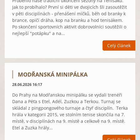
Proběhlo naše tradiční ukončení sezóny na Tenisáku.
Jak to probíhalo? První si děti ve dvojicích šli zasoutěžit
v pěti disciplínách - přenášení míčků, běh od branky k
brance, opičí dráha, kop na branku a hod tenisákem.
Po skončení sportovních aktivit dobrovolníci soutěžili o
nejlepší "potápku" a na...
Celý článek
MODŘANSKÁ MINIPÁLKA
28.06.2026 16:17
Do Prahy na Modřanskou minipálku se vydali trenéři
Dana a Péťa s Etel, Adél, Zuzkou a Terkou. Turnaj se
skládal z pingpongového turnaje a čtyř disciplín. Terka
hrála v kategorii 2015, ve stolním tenise skončila na 7.
místě, v disciplínách na 9. místě a celkově na 9. místě.
Etel a Zuzka hrály...
Celý článek