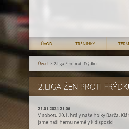
ÚVOD
TRÉNINKY
TERM
Úvod
>
2.liga žen proti Frýdku
2.LIGA ŽEN PROTI FRÝD
21.01.2024 21:06
V sobotu 20.1. hrály naše holky Barča, Kl
jsme naši hernu neměly k dispozici.