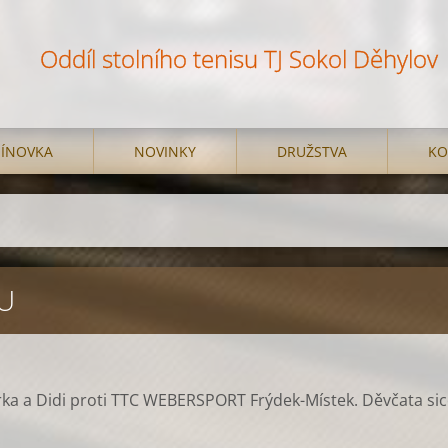
Oddíl stolního tenisu TJ Sokol Děhylov
ÍNOVKA
NOVINKY
DRUŽSTVA
KO
KU
árka a Didi proti TTC WEBERSPORT Frýdek-Místek. Děvčata si