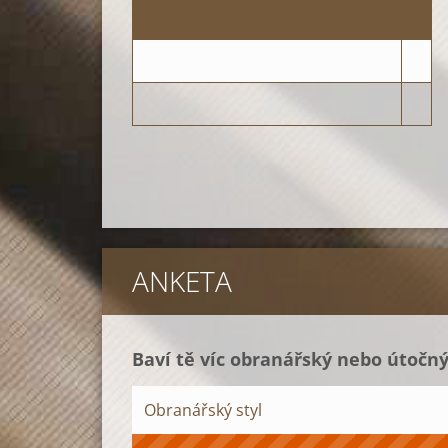
ANKETA
Baví tě víc obranářský nebo útočný
Obranářský styl