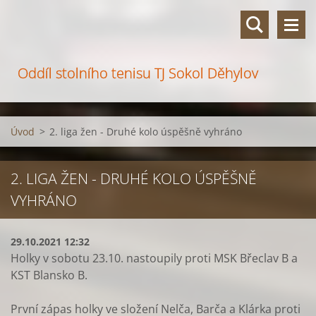
Oddíl stolního tenisu TJ Sokol Děhylov
Úvod
>
2. liga žen - Druhé kolo úspěšně vyhráno
2. LIGA ŽEN - DRUHÉ KOLO ÚSPĚŠNĚ
VYHRÁNO
29.10.2021 12:32
Holky v sobotu 23.10. nastoupily proti MSK Břeclav B a
KST Blansko B.
První zápas holky ve složení Nelča, Barča a Klárka proti