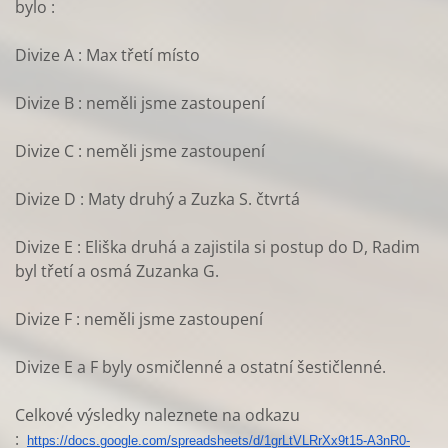
bylo :
Divize A : Max třetí místo
Divize B : neměli jsme zastoupení
Divize C : neměli jsme zastoupení
Divize D : Maty druhý a Zuzka S. čtvrtá
Divize E : Eliška druhá a zajistila si postup do D, Radim
byl třetí a osmá Zuzanka G.
Divize F : neměli jsme zastoupení
Divize E a F byly osmičlenné a ostatní šestičlenné.
Celkové výsledky naleznete na odkazu
:
https://docs.google.com/
spreadsheets/d/
1grLtVLRrXx9t15-A3nR0-