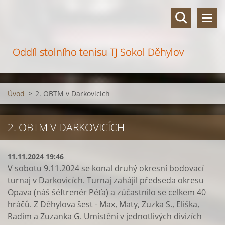
Oddíl stolního tenisu TJ Sokol Děhylov
Úvod
>
2. OBTM v Darkovicích
2. OBTM V DARKOVICÍCH
11.11.2024 19:46
V sobotu 9.11.2024 se konal druhý okresní bodovací
turnaj v Darkovicích. Turnaj zahájil předseda okresu
Opava (náš šéftrenér Péťa) a zúčastnilo se celkem 40
hráčů. Z Děhylova šest - Max, Maty, Zuzka S., Eliška,
Radim a Zuzanka G. Umístění v jednotlivých divizích