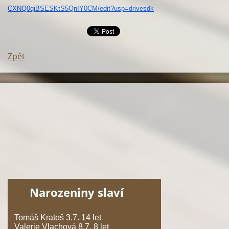
CXNQ0qjBSESKtS5QnIY0CM/edit?
usp=drivesdk
Zpět
Narozeniny slaví
Tomáš Kratoš 3.7. 14 let
Valerie Vlachová 8.7. 8 let