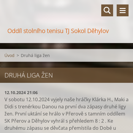
Oddíl stolního tenisu TJ Sokol Děhylov
Úvod
>
Druhá liga žen
DRUHÁ LIGA ŽEN
12.10.2024 21:06
V sobotu 12.10.2024 vyjely naše hráčky Klárka H., Maki a
Didi s trenérkou Danou na první dva zápasy druhé ligy
žen. První uktání se hrálo v Přerově s tamním oddílem
SK Přerov a Děhylov vyhrál s přehledem 8 : 2 . Ke
druhému zápasu se děvčata přemístila do Dobé u