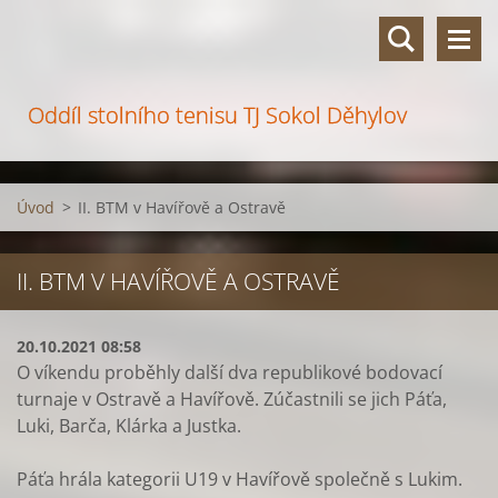
Oddíl stolního tenisu TJ Sokol Děhylov
Úvod
>
II. BTM v Havířově a Ostravě
II. BTM V HAVÍŘOVĚ A OSTRAVĚ
20.10.2021 08:58
O víkendu proběhly další dva republikové bodovací
turnaje v Ostravě a Havířově. Zúčastnili se jich Páťa,
Luki, Barča, Klárka a Justka.
Páťa hrála kategorii U19 v Havířově společně s Lukim.