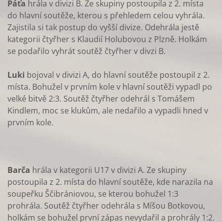
Páťa
hrála v divizi B. Ze skupiny postoupila z 2. místa
do hlavní soutěže, kterou s přehledem celou vyhrála.
Zajistila si tak postup do vyšší divize. Odehrála jestě
kategorii čtyřher s Klaudií Holubovou z Plzně. Holkám
se podařilo vyhrát soutěž čtyřher v divzi B.
Luki
bojoval v divizi A, do hlavní soutěže postoupil z 2.
místa. Bohužel v prvním kole v hlavní soutěži vypadl po
velké bitvě 2:3. Soutěž čtyřher odehrál s Tomášem
Kindlem, moc se klukům, ale nedařilo a vypadli hned v
prvním kole.
Barča
hrála v kategorii U17 v divizi A. Ze skupiny
postoupila z 2. místa do hlavní soutěže, kde narazila na
soupeřku Ščibrániovou, se kterou bohužel 1:3
prohrála. Soutěž čtyřher odehrála s Míšou Botkovou,
holkám se bohužel první zápas nevydařil a prohrály 1:2.