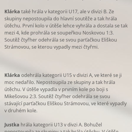
Klárka
také hrála v kategorii U17, ale v divizi B. Ze
skupiny nepostoupila do hlavní soutěže a tak hrála
útěchu. První kolo v útěše lehce vyhrála a dostala se tak
mezi 4, kde prohrála se soupeřkou Noskovou 1:3.
Soutěž čtyřher odehrála se svou parťačkou Eliškou
Strámovou, se kterou vypadly mezi čtyřmi.
Klárka
odehrála kategorii U15 v divizi A, ve které se ji
moc nedařilo. Nepostoupila ze skupiny a tak hrála
útěchu. V útěše vypadla v prvním kole po boji s
Mikešovou 2:3. Soutěž čtyřher odehrála se svou
stávající parťačkou Eliškou Strámovou, ve které vypadly
v druhém kole.
Justka
hrála kategorii U13 v divzi A. Bohužel
nepostoupila ze skupiny a tak hrála útěchu. V útěše