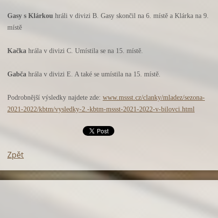
Gasy s Klárkou
hráli v divizi B. Gasy skončil na 6. místě a Klárka na 9.
místě
Kačka
hrála v divizi C. Umístila se na 15. místě.
Gabča
hrála v divizi E. A také se umístila na 15. místě.
Podrobnější výsledky najdete zde:
www.mssst.cz/clanky/mladez/sezona-
2021-2022/kbtm/vysledky-2.-kbtm-mssst-2021-2022-v-bilovci.html
Zpět