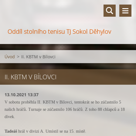
Oddíl stolního tenisu TJ Sokol Děhylov
Úvod
>
II. KBTM v Bílovci
II. KBTM V BÍLOVCI
13.10.2021 13:37
V sobotu proběhla II. KBTM v Bílovci, tentokrát se ho zúčastnilo 5
.
našich hráčů
Turnaje se zúčastnilo 106 hráčů. Z toho 88 chlapců a 18
dívek.
Tadeáš
hrál v divizi A. Umístil se na 15. místě.