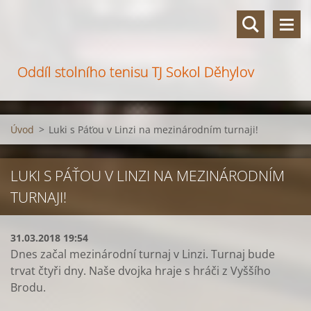
Oddíl stolního tenisu TJ Sokol Děhylov
Úvod
>
Luki s Páťou v Linzi na mezinárodním turnaji!
LUKI S PÁŤOU V LINZI NA MEZINÁRODNÍM
TURNAJI!
31.03.2018 19:54
Dnes začal mezinárodní turnaj v Linzi. Turnaj bude
trvat čtyři dny. Naše dvojka hraje s hráči z Vyššího
Brodu.