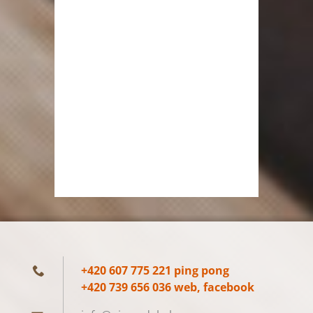
+420 607 775 221 ping pong
+420 739 656 036 web, facebook