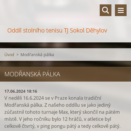
Oddíl stolního tenisu TJ Sokol Děhylov
Úvod
>
Modřanská pálka
MODŘANSKÁ PÁLKA
17.06.2024 18:16
V neděli 16.6.2024 se v Praze konala tradiční
Modřanská pálka. Z našeho oddílu se jako jediný
zúčastnil tohoto turnaje Max, který skončil na pátém
místě. V jeho ročníku bylo 12 hráčů, v atletice byl
celkově čtvrtý, v ping pongu pátý a tedy celkově pátý.