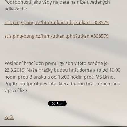
Podrobnosti jako vždy najdete na níže uvedených
odkazech :
stis.ping-pong.cz/htm/utkani.php?utkani=308575
stis.ping-pong.cz/htm/utkani.php?utkani=308579
Poslední hrací den první ligy žen v této sezóně je
23.3.2019. Naše hráčky budou hrát doma a to od 10:00
hodin proti Blansku a od 15:00 hodin proti MS Brno.
Přijďte podpořit děvčata, která budou hrát o záchranu
v první lize.
Zpět