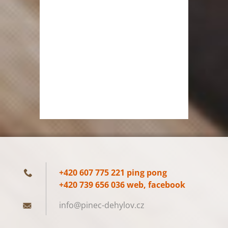
+420 607 775 221 ping pong
+420 739 656 036 web, facebook
info@pin
ec-dehyl
ov.cz