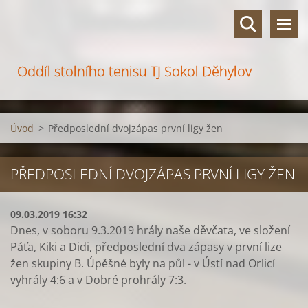
Oddíl stolního tenisu TJ Sokol Děhylov
Úvod
>
Předposlední dvojzápas první ligy žen
PŘEDPOSLEDNÍ DVOJZÁPAS PRVNÍ LIGY ŽEN
09.03.2019 16:32
Dnes, v soboru 9.3.2019 hrály naše děvčata, ve složení
Páťa, Kiki a Didi, předposlední dva zápasy v první lize
žen skupiny B. Úpěšné byly na půl - v Ústí nad Orlicí
vyhrály 4:6 a v Dobré prohrály 7:3.