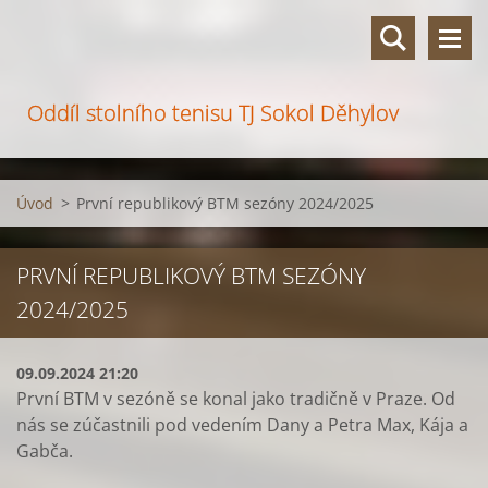
Oddíl stolního tenisu TJ Sokol Děhylov
Úvod
>
První republikový BTM sezóny 2024/2025
PRVNÍ REPUBLIKOVÝ BTM SEZÓNY
2024/2025
09.09.2024 21:20
První BTM v sezóně se konal jako tradičně v Praze. Od
nás se zúčastnili pod vedením Dany a Petra Max, Kája a
Gabča.