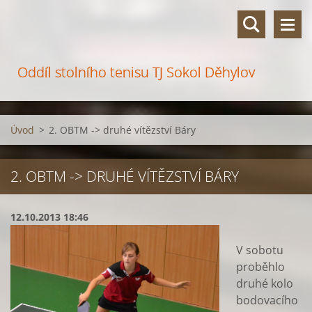
Oddíl stolního tenisu TJ Sokol Děhylov
Úvod
>
2. OBTM -> druhé vítězství Báry
2. OBTM -> DRUHÉ VÍTĚZSTVÍ BÁRY
12.10.2013 18:46
V sobotu
proběhlo
druhé kolo
bodovacího