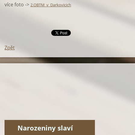
více foto ->
2.OBTM_v_Darkovicich
Zpět
Narozeniny slaví