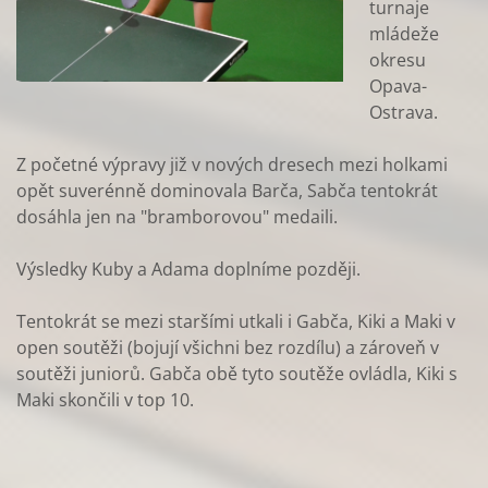
turnaje
mládeže
okresu
Opava-
Ostrava.
Z početné výpravy již v nových dresech mezi holkami
opět suverénně dominovala Barča, Sabča tentokrát
dosáhla jen na "bramborovou" medaili.
Výsledky Kuby a Adama doplníme později.
Tentokrát se mezi staršími utkali i Gabča, Kiki a Maki v
open soutěži (bojují všichni bez rozdílu) a zároveň v
soutěži juniorů. Gabča obě tyto soutěže ovládla, Kiki s
Maki skončili v top 10.