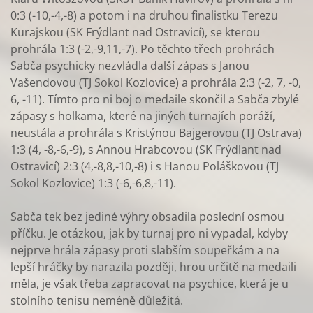
0:3 (-10,-4,-8) a potom i na druhou finalistku Terezu
Kurajskou (SK Frýdlant nad Ostravicí), se kterou
prohrála 1:3 (-2,-9,11,-7). Po těchto třech prohrách
Sabča psychicky nezvládla další zápas s Janou
Vašendovou (TJ Sokol Kozlovice) a prohrála 2:3 (-2, 7, -0,
6, -11). Tímto pro ni boj o medaile skončil a Sabča zbylé
zápasy s holkama, které na jiných turnajích poráží,
neustála a prohrála s Kristýnou Bajgerovou (TJ Ostrava)
1:3 (4, -8,-6,-9), s Annou Hrabcovou (SK Frýdlant nad
Ostravicí) 2:3 (4,-8,8,-10,-8) i s Hanou Poláškovou (TJ
Sokol Kozlovice) 1:3 (-6,-6,8,-11).
Sabča tek bez jediné výhry obsadila poslední osmou
příčku. Je otázkou, jak by turnaj pro ni vypadal, kdyby
nejprve hrála zápasy proti slabším soupeřkám a na
lepší hráčky by narazila později, hrou určitě na medaili
měla, je však třeba zapracovat na psychice, která je u
stolního tenisu neméně důležitá.