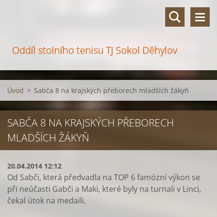
Oddíl stolního tenisu TJ Sokol Děhylov
Úvod
>
Sabča 8 na krajských přeborech mladších žákyň
SABČA 8 NA KRAJSKÝCH PŘEBORECH
MLADŠÍCH ŽÁKYŇ
20.04.2014 12:12
Od Sabči, která předvadla na TOP 6 famózní výkon se
při neúčasti Gabči a Maki, které byly na turnali v Linci,
čekal útok na medaili.