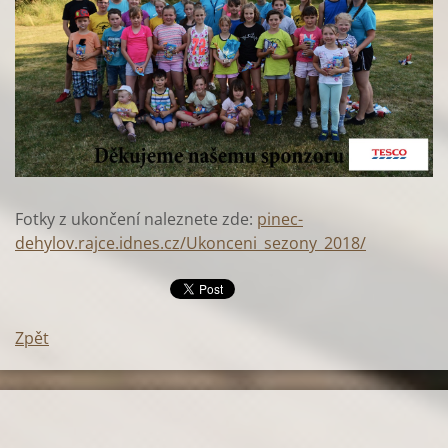
Fotky z ukončení naleznete zde:
pinec-
dehylov.rajce.idnes.cz/Ukonceni_sezony_2018/
Zpět