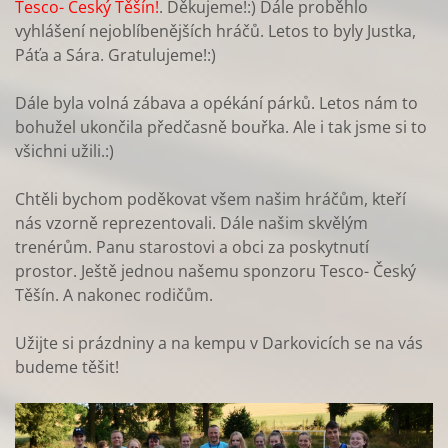
Tesco- Český Těšín!
. Děkujeme!:) Dále proběhlo
vyhlášení nejoblíbenějších hráčů. Letos to byly Justka,
Páťa a Sára. Gratulujeme!:)
Dále byla volná zábava a opékání párků. Letos nám to
bohužel ukončila předčasně bouřka. Ale i tak jsme si to
všichni užili.:)
Chtěli bychom poděkovat všem našim hráčům, kteří
nás vzorně reprezentovali. Dále našim skvělým
trenérům. Panu starostovi a obci za poskytnutí
prostor. Ještě jednou našemu sponzoru Tesco- Český
Těšín. A nakonec rodičům.
Užijte si prázdniny a na kempu v Darkovicích se na vás
budeme těšit!