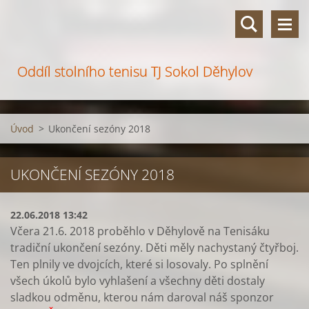
Oddíl stolního tenisu TJ Sokol Děhylov
Úvod
>
Ukončení sezóny 2018
UKONČENÍ SEZÓNY 2018
22.06.2018 13:42
Včera 21.6. 2018 proběhlo v Děhylově na Tenisáku
tradiční ukončení sezóny. Děti měly nachystaný čtyřboj.
Ten plnily ve dvojcích, které si losovaly. Po splnění
všech úkolů bylo vyhlašení a všechny děti dostaly
sladkou odměnu, kterou nám daroval náš sponzor