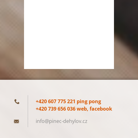
+420 607 775 221 ping pong
+420 739 656 036 web, facebook
info@pin
ec-dehyl
ov.cz