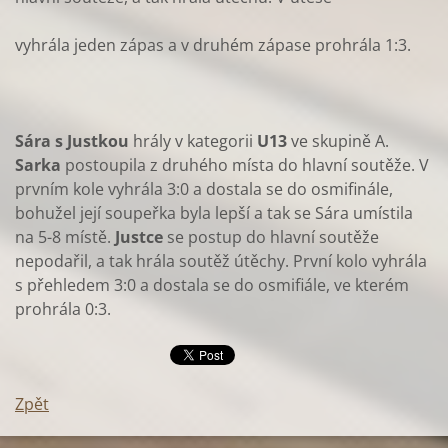
vyhrála jeden zápas a v druhém zápase prohrála 1:3.
Sára s Justkou
hrály v kategorii
U13
ve skupině A.
Sarka
postoupila z druhého místa do hlavní soutěže. V
prvním kole vyhrála 3:0 a dostala se do osmifinále,
bohužel její soupeřka byla lepší a tak se Sára umístila
na 5-8 místě.
Justce
se postup do hlavní soutěže
nepodařil, a tak hrála soutěž útěchy. První kolo vyhrála
s přehledem 3:0 a dostala se do osmifiále, ve kterém
prohrála 0:3.
Zpět