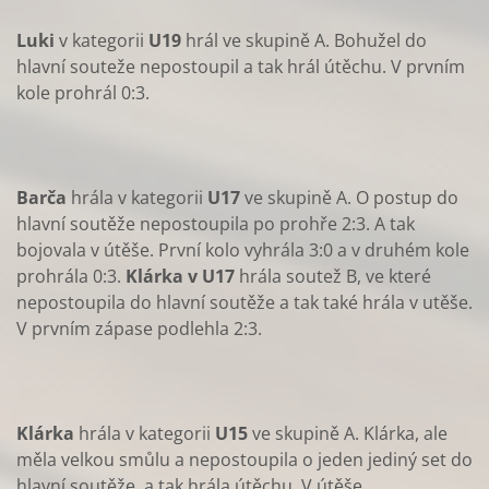
Luki
v kategorii
U19
hrál ve skupině A. Bohužel do
hlavní souteže nepostoupil a tak hrál útěchu. V prvním
kole prohrál 0:3.
Barča
hrála v kategorii
U17
ve skupině A. O postup do
hlavní soutěže nepostoupila po prohře 2:3. A tak
bojovala v útěše. První kolo vyhrála 3:0 a v druhém kole
prohrála 0:3.
Klárka v U17
hrála soutež B, ve které
nepostoupila do hlavní soutěže a tak také hrála v utěše.
V prvním zápase podlehla 2:3.
Klárka
hrála v kategorii
U15
ve skupině A. Klárka, ale
měla velkou smůlu a nepostoupila o jeden jediný set do
hlavní soutěže, a tak hrála útěchu. V útěše