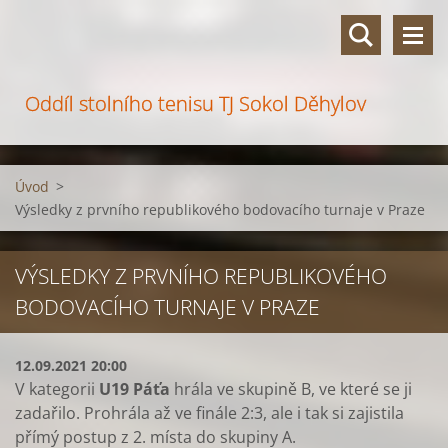
Oddíl stolního tenisu TJ Sokol Děhylov
Úvod
>
Výsledky z prvního republikového bodovacího turnaje v Praze
VÝSLEDKY Z PRVNÍHO REPUBLIKOVÉHO
BODOVACÍHO TURNAJE V PRAZE
12.09.2021 20:00
V kategorii
U19 Páťa
hrála ve skupině B, ve které se ji
zadařilo. Prohrála až ve finále 2:3, ale i tak si zajistila
přímý postup z 2. místa do skupiny A.