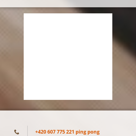
+420 607 775 221 ping pong