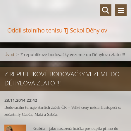
Oddíl stolního tenisu TJ Sokol Děhylov
Úvod
>
Z republikové bodovačky vezeme do Děhylova zlato !!!
Z REPUBLIKOVÉ BODOVAČKY VEZEME DO
DĚHYLOVA ZLATO !!!
23.11.2014 22:42
Bodovacího turnaje starších žaček ČR – Velké ceny města Hustopečí se
zúčastnily Gabča, Maki a Sabča.
Gabča
– jako nasazená hráčka postoupila přímo do