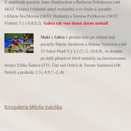
V semifinále porazily Annu Matějovskou s Barborou Polívkovou (obě
SKST Vlašim) (výsledek nebyl zveřejněn) a ve finále si poradily
s Klárou Ševčíkovou (SKST Hodonín) a Terezou Pytlíkovou (SKST
Vlašim) 3:1 (-9,8,9,2).
Gabča tak veze domů zlatou medaili
.
Maki
a
Sabča
v prvním kole po velkém boji
porazily Nikolu Jarošovou a Helenu Vyletovou (obě
TJ Sokol Plzeň V.) 3:2 (7,-5,-10,8,8), ve druhém
po další pětisetové bitvě nestačily na favorizovanou
dvojici Eliška Šedová (TTC Ústí nad Orlicí) & Terezie Sazimová (SK
Dobré) a prohrály 2:3 (-8,9,7,-2,-8).
fotogalerie Miloše Valoška