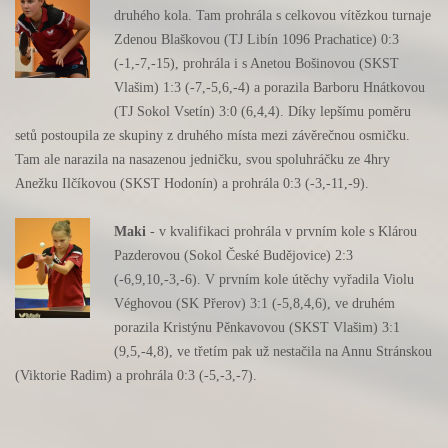
druhého kola. Tam prohrála s celkovou vítězkou turnaje
Zdenou Blaškovou (TJ Libín 1096 Prachatice) 0:3
(-1,-7,-15), prohrála i s Anetou Bošinovou (SKST
Vlašim) 1:3 (-7,-5,6,-4) a porazila Barboru Hnátkovou
(TJ Sokol Vsetín) 3:0 (6,4,4). Díky lepšímu poměru
setů postoupila ze skupiny z druhého místa mezi závěrečnou osmičku.
Tam ale narazila na nasazenou jedničku, svou spoluhráčku ze 4hry
Anežku Ilčíkovou (SKST Hodonín) a prohrála 0:3 (-3,-11,-9).
Maki
- v kvalifikaci prohrála v prvním kole s Klárou
Pazderovou (Sokol České Budějovice) 2:3
(-6,9,10,-3,-6). V prvním kole útěchy vyřadila Violu
Véghovou (SK Přerov) 3:1 (-5,8,4,6), ve druhém
porazila Kristýnu Pěnkavovou (SKST Vlašim) 3:1
(9,5,-4,8), ve třetím pak už nestačila na Annu Stránskou
(Viktorie Radim) a prohrála 0:3 (-5,-3,-7).