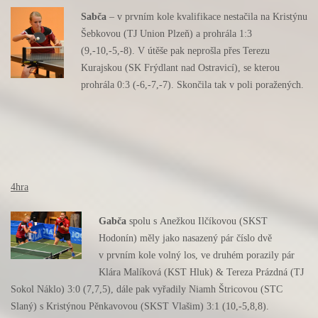
Sabča
– v prvním kole kvalifikace nestačila na Kristýnu
Šebkovou (TJ Union Plzeň) a prohrála 1:3
(9,-10,-5,-8). V útěše pak neprošla přes Terezu
Kurajskou (SK Frýdlant nad Ostravicí), se kterou
prohrála 0:3 (-6,-7,-7). Skončila tak v poli poražených.
4hra
Gabča
spolu s Anežkou Ilčíkovou (SKST
Hodonín) měly jako nasazený pár číslo dvě
v prvním kole volný los, ve druhém porazily pár
Klára Malíková (KST Hluk) & Tereza Prázdná (TJ
Sokol Náklo) 3:0 (7,7,5), dále pak vyřadily Niamh Štricovou (STC
Slaný) s Kristýnou Pěnkavovou (SKST Vlašim) 3:1 (10,-5,8,8).