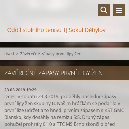
Oddíl stolního tenisu TJ Sokol Děhylov
Úvod
>
Závěrečné zápasy první ligy žen
ZÁVĚREČNÉ ZÁPASY PRVNÍ LIGY ŽEN
23.03.2019 19:29
Dnes, v sobotu 23.3.2019, proběhly poslední zápasy
první ligy žen skupiny B. Našim hráčkám se podařilo v
první lize udržet a to hned prvním zápasem s KST GMC
Blansko, kdy dosáhly na remízu 5:5. Druhý zápas
bohužel prohrály 0:10 a TTC MS Brno skončilo před