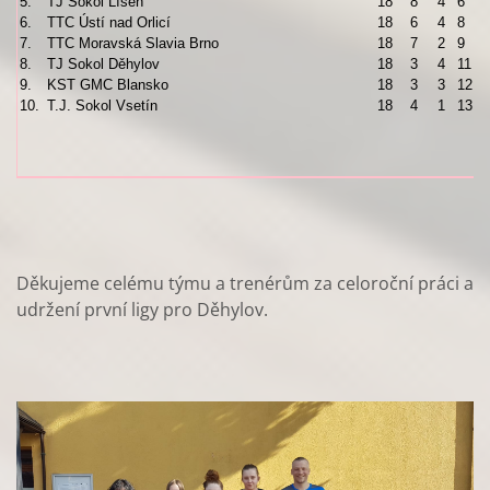
5.
TJ Sokol Líšeň
18
8
4
6
6.
TTC Ústí nad Orlicí
18
6
4
8
7.
TTC Moravská Slavia Brno
18
7
2
9
8.
TJ Sokol Děhylov
18
3
4
11
9.
KST GMC Blansko
18
3
3
12
10.
T.J. Sokol Vsetín
18
4
1
13
Děkujeme celému týmu a trenérům za celoroční práci a
udržení první ligy pro Děhylov.