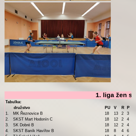
1. liga žen s
Tabulka:
družstvo
PU
V
R
P
1.
MK Řeznovice B
18
13
2
3
2.
SKST Mart Hodonín C
18
12
2
4
3.
SK Dobré B
18
12
2
4
4.
SKST Baník Havířov B
18
8
4
6