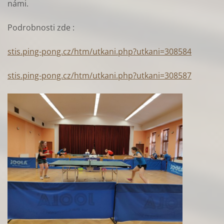
námi.
Podrobnosti zde :
stis.ping-pong.cz/htm/utkani.php?utkani=308584
stis.ping-pong.cz/htm/utkani.php?utkani=308587